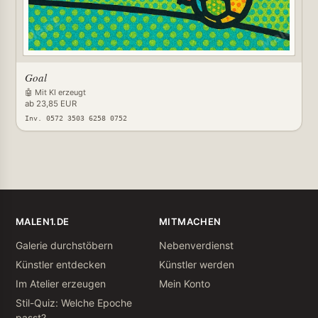
Goal
🤖 Mit KI erzeugt
ab 23,85 EUR
Inv. 0572 3503 6258 0752
MALEN1.DE
MITMACHEN
Galerie durchstöbern
Nebenverdienst
Künstler entdecken
Künstler werden
Im Atelier erzeugen
Mein Konto
Stil-Quiz: Welche Epoche
passt?