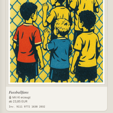
Fussballfans
🤖 Mit KI erzeugt
ab 23,85 EUR
Inv. 9111 9772 1638 2032