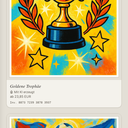
Goldene Trophäe
🤖 Mit KI erzeugt
ab 23,85 EUR
Inv. 8873 7239 3878 3937