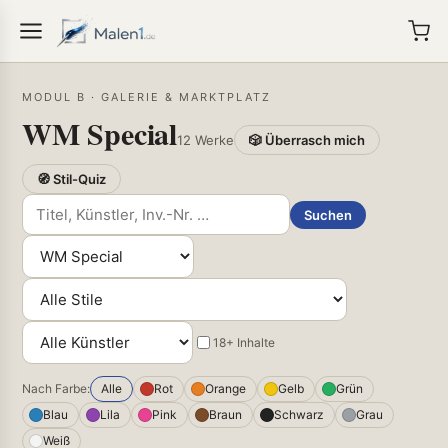
MODUL B · GALERIE & MARKTPLATZ
WM Special
12 Werke
🎲 Überrasch mich
🧭 Stil-Quiz
Suchen
18+ Inhalte
Nach Farbe:
Alle
Rot
Orange
Gelb
Grün
Blau
Lila
Pink
Braun
Schwarz
Grau
Weiß