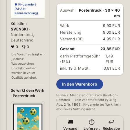
● KI-generiert
(AI-Act-
Auswahl
Posterdruck
·
30 × 40
Kennzeichnung)
cm
Künstler:
Werk
9,90 EUR
SVENSKI
·
Herstellung
9,00 EUR
Norderstedt,
Versand (DE)
4,95 EUR
Deutschland
❤ 0
👎 0
Gesamt
23,85 EUR
Die Vorschau trägt ein
darin Plattformgebühr
1,49
„Malen1"-
(15%)
EUR
Wasserzeichen.
inkl. 19 % MwSt.
3,81 EUR
Druck/Download
werden in voller
Qualität geliefert.
In den Warenkorb
So wirkt dein Werk
Hinweis: Maßgefertigter Druck (Print-on-
· Posterdruck
Demand) — kein Widerrufsrecht (§ 312g
Abs. 2 Nr. 1 BGB). KI-generiertes Werk, kein
exklusives Nutzungsrecht.
🚚
⏱️
↩️
Versand
Lieferzeit
Rückgabe