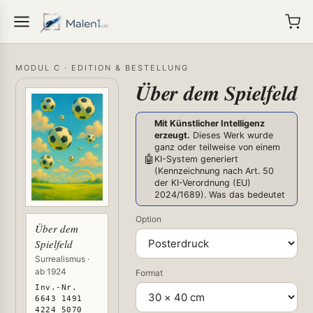
MODUL C · EDITION & BESTELLUNG
Über dem Spielfeld
Mit Künstlicher Intelligenz
erzeugt.
Dieses Werk wurde
ganz oder teilweise von einem
🤖
KI-System generiert
(Kennzeichnung nach Art. 50
der KI-Verordnung (EU)
2024/1689).
Was das bedeutet
Option
Über dem
Spielfeld
Surrealismus ·
ab 1924
Format
Inv.-Nr.
6643 1491
4224 5070