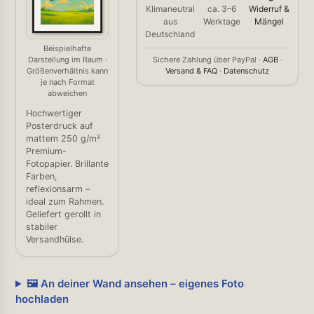
Klimaneutral
ca. 3–6
Widerruf &
aus
Werktage
Mängel
Deutschland
Beispielhafte
Darstellung im Raum ·
Sichere Zahlung über PayPal ·
AGB
·
Größenverhältnis kann
Versand & FAQ
·
Datenschutz
je nach Format
abweichen
Hochwertiger
Posterdruck auf
mattem 250 g/m²
Premium-
Fotopapier. Brillante
Farben,
reflexionsarm –
ideal zum Rahmen.
Geliefert gerollt in
stabiler
Versandhülse.
🖼️ An deiner Wand ansehen – eigenes Foto
hochladen