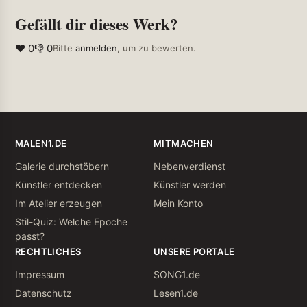
Gefällt dir dieses Werk?
❤ 0
👎 0
Bitte
anmelden
, um zu bewerten.
MALEN1.DE
MITMACHEN
Galerie durchstöbern
Nebenverdienst
Künstler entdecken
Künstler werden
Im Atelier erzeugen
Mein Konto
Stil-Quiz: Welche Epoche
passt?
RECHTLICHES
UNSERE PORTALE
Impressum
SONG1.de
Datenschutz
Lesen1.de