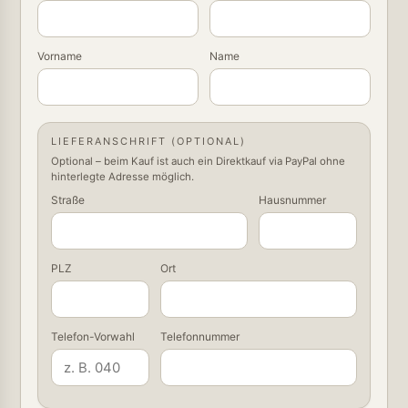
Vorname
Name
LIEFERANSCHRIFT (OPTIONAL)
Optional – beim Kauf ist auch ein Direktkauf via PayPal ohne
hinterlegte Adresse möglich.
Straße
Hausnummer
PLZ
Ort
Telefon-Vorwahl
Telefonnummer