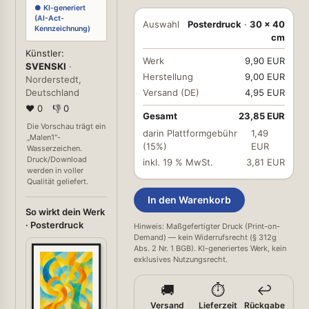
● KI-generiert
(AI-Act-
Auswahl
Posterdruck
·
30 × 40
Kennzeichnung)
cm
Künstler:
Werk
9,90 EUR
SVENSKI
·
Herstellung
9,00 EUR
Norderstedt,
Deutschland
Versand (DE)
4,95 EUR
❤ 0
👎 0
Gesamt
23,85 EUR
Die Vorschau trägt ein
darin Plattformgebühr
1,49
„Malen1"-
(15%)
EUR
Wasserzeichen.
Druck/Download
inkl. 19 % MwSt.
3,81 EUR
werden in voller
Qualität geliefert.
In den Warenkorb
So wirkt dein Werk
· Posterdruck
Hinweis: Maßgefertigter Druck (Print-on-
Demand) — kein Widerrufsrecht (§ 312g
Abs. 2 Nr. 1 BGB). KI-generiertes Werk, kein
exklusives Nutzungsrecht.
🚚
⏱️
↩️
Versand
Lieferzeit
Rückgabe