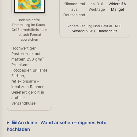
Klimaneutral
ca. 3–6
Widerruf &
aus
Werktage
Mängel
Deutschland
Beispielhafte
Darstellung im Raum ·
Sichere Zahlung über PayPal ·
AGB
·
Größenverhältnis kann
Versand & FAQ
·
Datenschutz
je nach Format
abweichen
Hochwertiger
Posterdruck auf
mattem 250 g/m²
Premium-
Fotopapier. Brillante
Farben,
reflexionsarm –
ideal zum Rahmen.
Geliefert gerollt in
stabiler
Versandhülse.
🖼️ An deiner Wand ansehen – eigenes Foto
hochladen