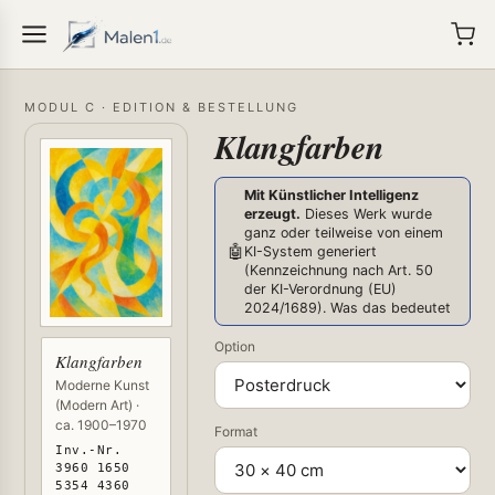
MODUL C · EDITION & BESTELLUNG
Klangfarben
Mit Künstlicher Intelligenz
erzeugt.
Dieses Werk wurde
ganz oder teilweise von einem
🤖
KI-System generiert
(Kennzeichnung nach Art. 50
der KI-Verordnung (EU)
2024/1689).
Was das bedeutet
Option
Klangfarben
Moderne Kunst
(Modern Art) ·
ca. 1900–1970
Format
Inv.-Nr.
3960 1650
5354 4360