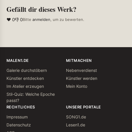
Gefällt dir dieses Werk?
❤ 0
👎 0
Bitte
anmelden
, um zu bewerten.
MALEN1.DE
MITMACHEN
Galerie durchstöbern
Nebenverdienst
Künstler entdecken
Künstler werden
Im Atelier erzeugen
Mein Konto
Stil-Quiz: Welche Epoche
passt?
RECHTLICHES
UNSERE PORTALE
Impressum
SONG1.de
Datenschutz
Lesen1.de