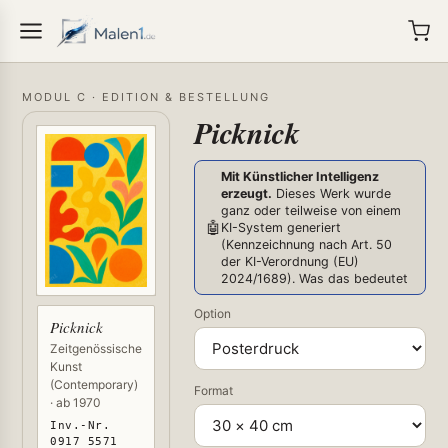
MODUL C · EDITION & BESTELLUNG
Picknick
Mit Künstlicher Intelligenz
erzeugt.
Dieses Werk wurde
ganz oder teilweise von einem
🤖
KI-System generiert
(Kennzeichnung nach Art. 50
der KI-Verordnung (EU)
2024/1689).
Was das bedeutet
Option
Picknick
Zeitgenössische
Kunst
(Contemporary)
Format
· ab 1970
Inv.-Nr.
0917 5571