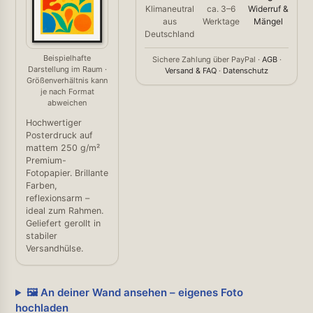
Klimaneutral
ca. 3–6
Widerruf &
aus
Werktage
Mängel
Deutschland
Beispielhafte
Sichere Zahlung über PayPal ·
AGB
·
Darstellung im Raum ·
Versand & FAQ
·
Datenschutz
Größenverhältnis kann
je nach Format
abweichen
Hochwertiger
Posterdruck auf
mattem 250 g/m²
Premium-
Fotopapier. Brillante
Farben,
reflexionsarm –
ideal zum Rahmen.
Geliefert gerollt in
stabiler
Versandhülse.
🖼️ An deiner Wand ansehen – eigenes Foto
hochladen