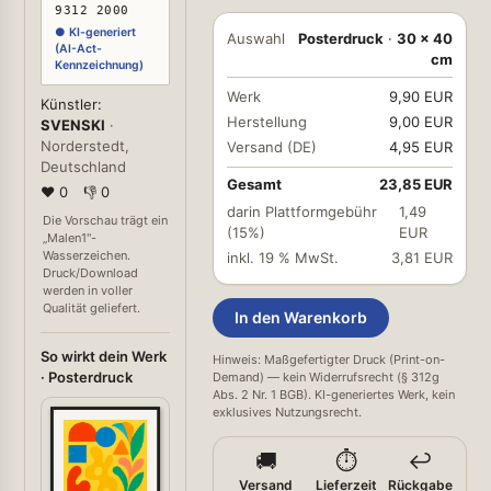
9312 2000
● KI-generiert
Auswahl
Posterdruck
·
30 × 40
(AI-Act-
cm
Kennzeichnung)
Werk
9,90 EUR
Künstler:
Herstellung
9,00 EUR
SVENSKI
·
Norderstedt,
Versand (DE)
4,95 EUR
Deutschland
Gesamt
23,85 EUR
❤ 0
👎 0
darin Plattformgebühr
1,49
Die Vorschau trägt ein
(15%)
EUR
„Malen1"-
Wasserzeichen.
inkl. 19 % MwSt.
3,81 EUR
Druck/Download
werden in voller
Qualität geliefert.
In den Warenkorb
So wirkt dein Werk
Hinweis: Maßgefertigter Druck (Print-on-
· Posterdruck
Demand) — kein Widerrufsrecht (§ 312g
Abs. 2 Nr. 1 BGB). KI-generiertes Werk, kein
exklusives Nutzungsrecht.
🚚
⏱️
↩️
Versand
Lieferzeit
Rückgabe