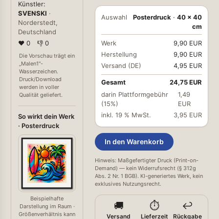
Künstler:
SVENSKI
·
Auswahl
Posterdruck
·
40 × 40
Norderstedt,
cm
Deutschland
❤ 0
👎 0
Werk
9,90 EUR
Herstellung
9,90 EUR
Die Vorschau trägt ein
„Malen1"-
Versand (DE)
4,95 EUR
Wasserzeichen.
Druck/Download
Gesamt
24,75 EUR
werden in voller
darin Plattformgebühr
1,49
Qualität geliefert.
(15%)
EUR
inkl. 19 % MwSt.
3,95 EUR
So wirkt dein Werk
· Posterdruck
In den Warenkorb
Hinweis: Maßgefertigter Druck (Print-on-
Demand) — kein Widerrufsrecht (§ 312g
Abs. 2 Nr. 1 BGB). KI-generiertes Werk, kein
exklusives Nutzungsrecht.
Beispielhafte
🚚
⏱️
↩️
Darstellung im Raum ·
Größenverhältnis kann
Versand
Lieferzeit
Rückgabe