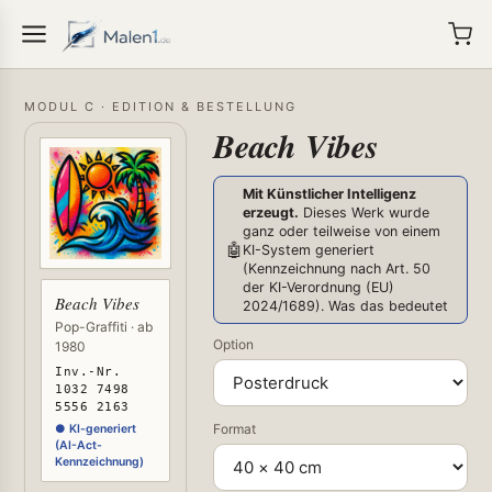
MODUL C · EDITION & BESTELLUNG
Beach Vibes
Mit Künstlicher Intelligenz
erzeugt.
Dieses Werk wurde
ganz oder teilweise von einem
🤖
KI-System generiert
(Kennzeichnung nach Art. 50
der KI-Verordnung (EU)
Beach Vibes
2024/1689).
Was das bedeutet
Pop-Graffiti · ab
Option
1980
Inv.-Nr.
1032 7498
5556 2163
Format
● KI-generiert
(AI-Act-
Kennzeichnung)