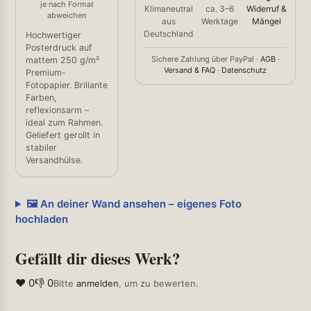
je nach Format
Klimaneutral
ca. 3–6
Widerruf &
abweichen
aus
Werktage
Mängel
Deutschland
Hochwertiger
Posterdruck auf
Sichere Zahlung über PayPal ·
AGB
·
mattem 250 g/m²
Versand & FAQ
·
Datenschutz
Premium-
Fotopapier. Brillante
Farben,
reflexionsarm –
ideal zum Rahmen.
Geliefert gerollt in
stabiler
Versandhülse.
🖼️ An deiner Wand ansehen – eigenes Foto
hochladen
Gefällt dir dieses Werk?
❤ 0
👎 0
Bitte
anmelden
, um zu bewerten.