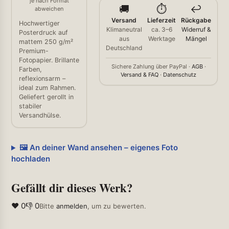
je nach Format
🚚
⏱️
↩️
abweichen
Versand
Lieferzeit
Rückgabe
Hochwertiger
Klimaneutral
ca. 3–6
Widerruf &
Posterdruck auf
aus
Werktage
Mängel
mattem 250 g/m²
Deutschland
Premium-
Fotopapier. Brillante
Sichere Zahlung über PayPal ·
AGB
·
Farben,
Versand & FAQ
·
Datenschutz
reflexionsarm –
ideal zum Rahmen.
Geliefert gerollt in
stabiler
Versandhülse.
🖼️ An deiner Wand ansehen – eigenes Foto
hochladen
Gefällt dir dieses Werk?
❤ 0
👎 0
Bitte
anmelden
, um zu bewerten.