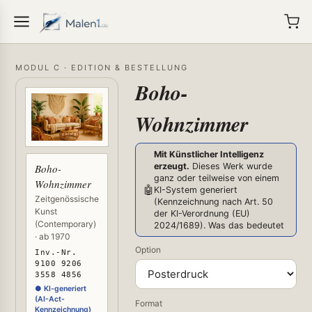
MODUL C · EDITION & BESTELLUNG
Boho-
Wohnzimmer
Mit Künstlicher Intelligenz
erzeugt.
Dieses Werk wurde
Boho-
ganz oder teilweise von einem
Wohnzimmer
🤖
KI-System generiert
Zeitgenössische
(Kennzeichnung nach Art. 50
Kunst
der KI-Verordnung (EU)
(Contemporary)
2024/1689).
Was das bedeutet
· ab 1970
Option
Inv.-Nr.
9100 9206
3558 4856
● KI-generiert
(AI-Act-
Format
Kennzeichnung)