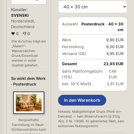
Künstler:
SVENSKI
·
Norderstedt,
Auswahl
Posterdruck
·
40 × 30
Deutschland
cm
❤ 0
👎 0
Werk
9,90 EUR
Die Vorschau trägt ein
„Malen1"-
Herstellung
9,00 EUR
Wasserzeichen.
Versand (DE)
4,95 EUR
Druck/Download
werden in voller
Gesamt
23,85 EUR
Qualität geliefert.
darin Plattformgebühr
1,49
(15%)
EUR
So wirkt dein Werk
inkl. 19 % MwSt.
3,81 EUR
· Posterdruck
In den Warenkorb
Hinweis: Maßgefertigter Druck (Print-on-
Demand) — kein Widerrufsrecht (§ 312g
Beispielhafte
Abs. 2 Nr. 1 BGB). KI-generiertes Werk, kein
Darstellung im Raum ·
exklusives Nutzungsrecht.
Größenverhältnis kann