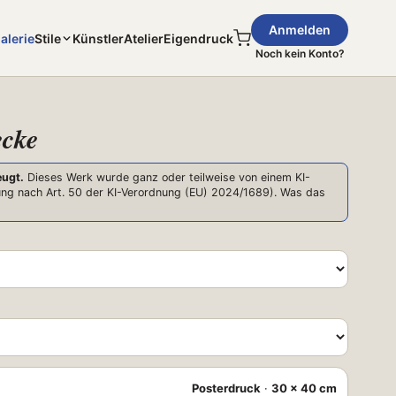
Anmelden
alerie
Stile
Künstler
Atelier
Eigendruck
Noch kein Konto?
ecke
eugt.
Dieses Werk wurde ganz oder teilweise von einem KI-
ng nach Art. 50 der KI-Verordnung (EU) 2024/1689).
Was das
Posterdruck
·
30 × 40 cm