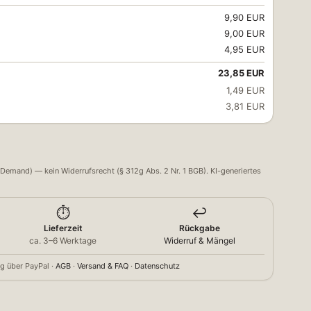
9,90 EUR
9,00 EUR
4,95 EUR
23,85 EUR
1,49 EUR
3,81 EUR
Demand) — kein Widerrufsrecht (§ 312g Abs. 2 Nr. 1 BGB). KI-generiertes
⏱️
↩️
Lieferzeit
Rückgabe
ca. 3–6 Werktage
Widerruf & Mängel
g über PayPal ·
AGB
·
Versand & FAQ
·
Datenschutz