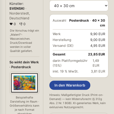
Künstler:
SVENSKI
·
Norderstedt,
Deutschland
Auswahl
Posterdruck
·
40 × 30
❤ 0
👎 0
cm
Die Vorschau trägt ein
Werk
9,90 EUR
„Malen1"-
Wasserzeichen.
Herstellung
9,00 EUR
Druck/Download
Versand (DE)
4,95 EUR
werden in voller
Qualität geliefert.
Gesamt
23,85 EUR
darin Plattformgebühr
1,49
So wirkt dein Werk
(15%)
EUR
· Posterdruck
inkl. 19 % MwSt.
3,81 EUR
In den Warenkorb
Hinweis: Maßgefertigter Druck (Print-on-
Beispielhafte
Demand) — kein Widerrufsrecht (§ 312g
Darstellung im Raum ·
Abs. 2 Nr. 1 BGB). KI-generiertes Werk, kein
Größenverhältnis kann
exklusives Nutzungsrecht.
je nach Format
abweichen