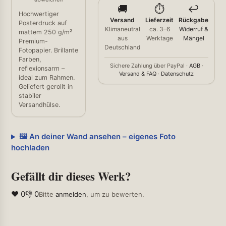
🚚
⏱️
↩️
Hochwertiger
Versand
Lieferzeit
Rückgabe
Posterdruck auf
Klimaneutral
ca. 3–6
Widerruf &
mattem 250 g/m²
aus
Werktage
Mängel
Premium-
Deutschland
Fotopapier. Brillante
Farben,
Sichere Zahlung über PayPal ·
AGB
·
reflexionsarm –
Versand & FAQ
·
Datenschutz
ideal zum Rahmen.
Geliefert gerollt in
stabiler
Versandhülse.
🖼️ An deiner Wand ansehen – eigenes Foto
hochladen
Gefällt dir dieses Werk?
❤ 0
👎 0
Bitte
anmelden
, um zu bewerten.