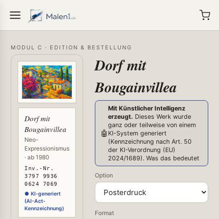
MODUL C · EDITION & BESTELLUNG
Dorf mit
Bougainvillea
Mit Künstlicher Intelligenz
erzeugt.
Dieses Werk wurde
Dorf mit
ganz oder teilweise von einem
Bougainvillea
🤖
KI-System generiert
Neo-
(Kennzeichnung nach Art. 50
Expressionismus
der KI-Verordnung (EU)
· ab 1980
2024/1689).
Was das bedeutet
Inv.-Nr.
Option
3797 9936
0624 7069
● KI-generiert
(AI-Act-
Kennzeichnung)
Format