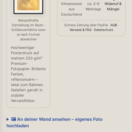
Klimaneutral
ca. 3–6
Widerruf &
aus
Werktage
Mängel
Deutschland
Beispielhafte
Darstellung im Raum ·
Sichere Zahlung über PayPal ·
AGB
·
Größenverhältnis kann
Versand & FAQ
·
Datenschutz
je nach Format
abweichen
Hochwertiger
Posterdruck auf
mattem 250 g/m²
Premium-
Fotopapier. Brillante
Farben,
reflexionsarm –
ideal zum Rahmen.
Geliefert gerollt in
stabiler
Versandhülse.
🖼️ An deiner Wand ansehen – eigenes Foto
hochladen