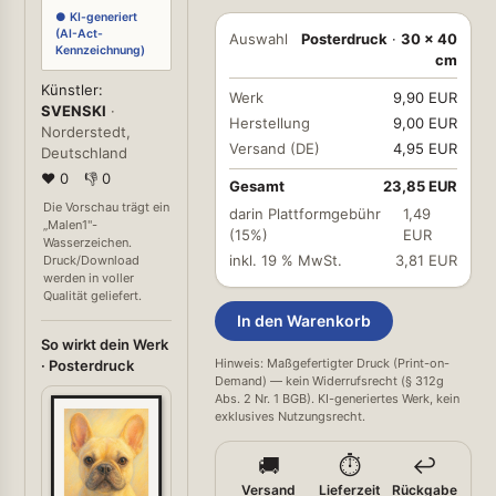
● KI-generiert
(AI-Act-
Auswahl
Posterdruck
·
30 × 40
Kennzeichnung)
cm
Künstler:
Werk
9,90 EUR
SVENSKI
·
Herstellung
9,00 EUR
Norderstedt,
Versand (DE)
4,95 EUR
Deutschland
❤ 0
👎 0
Gesamt
23,85 EUR
Die Vorschau trägt ein
darin Plattformgebühr
1,49
„Malen1"-
(15%)
EUR
Wasserzeichen.
inkl. 19 % MwSt.
3,81 EUR
Druck/Download
werden in voller
Qualität geliefert.
In den Warenkorb
So wirkt dein Werk
Hinweis: Maßgefertigter Druck (Print-on-
· Posterdruck
Demand) — kein Widerrufsrecht (§ 312g
Abs. 2 Nr. 1 BGB). KI-generiertes Werk, kein
exklusives Nutzungsrecht.
🚚
⏱️
↩️
Versand
Lieferzeit
Rückgabe