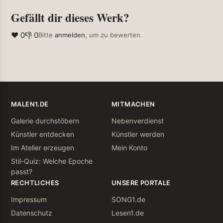
Gefällt dir dieses Werk?
❤ 0
👎 0
Bitte
anmelden
, um zu bewerten.
MALEN1.DE
MITMACHEN
Galerie durchstöbern
Nebenverdienst
Künstler entdecken
Künstler werden
Im Atelier erzeugen
Mein Konto
Stil-Quiz: Welche Epoche
passt?
RECHTLICHES
UNSERE PORTALE
Impressum
SONG1.de
Datenschutz
Lesen1.de