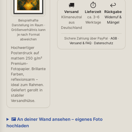
🚚
⏱️
↩️
Versand
Lieferzeit
Rückgabe
Klimaneutral
ca. 3–6
Widerruf &
Beispielhafte
aus
Werktage
Mängel
Darstellung im Raum ·
Deutschland
Größenverhältnis kann
je nach Format
Sichere Zahlung über PayPal ·
AGB
·
abweichen
Versand & FAQ
·
Datenschutz
Hochwertiger
Posterdruck auf
mattem 250 g/m²
Premium-
Fotopapier. Brillante
Farben,
reflexionsarm –
ideal zum Rahmen.
Geliefert gerollt in
stabiler
Versandhülse.
🖼️ An deiner Wand ansehen – eigenes Foto
hochladen