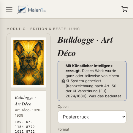
MODUL C · EDITION & BESTELLUNG
Bulldogge · Art
Déco
Mit Künstlicher Intelligenz
erzeugt.
Dieses Werk wurde
ganz oder teilweise von einem
🤖
KI-System generiert
(Kennzeichnung nach Art. 50
der KI-Verordnung (EU)
2024/1689).
Was das bedeutet
Bulldogge ·
Art Déco
Option
Art Déco · 1920–
1939
Inv.-Nr.
1184 8772
Format
1011 8722