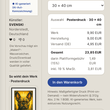
● KI-generiert
(AI-Act-
Kennzeichnung)
Auswahl
Posterdruck
·
30 × 40
Künstler:
cm
SVENSKI
·
Norderstedt,
Werk
9,90 EUR
Deutschland
Herstellung
9,00 EUR
❤ 0
👎 0
Versand (DE)
4,95 EUR
Die Vorschau trägt ein
„Malen1"-
Gesamt
23,85 EUR
Wasserzeichen.
Druck/Download
darin Plattformgebühr
1,49
werden in voller
(15%)
EUR
Qualität geliefert.
inkl. 19 % MwSt.
3,81 EUR
So wirkt dein Werk
· Posterdruck
In den Warenkorb
Hinweis: Maßgefertigter Druck (Print-on-
Demand) — kein Widerrufsrecht (§ 312g
Abs. 2 Nr. 1 BGB). KI-generiertes Werk, kein
exklusives Nutzungsrecht.