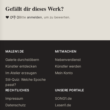
Gefällt dir dieses Werk?
❤ 0
👎 0
Bitte
anmelden
, um zu bewerten.
MALEN1.DE
MITMACHEN
Galerie durchstöbern
Nebenverdienst
Künstler entdecken
Künstler werden
Im Atelier erzeugen
Mein Konto
Stil-Quiz: Welche Epoche
passt?
RECHTLICHES
UNSERE PORTALE
Impressum
SONG1.de
Datenschutz
Lesen1.de