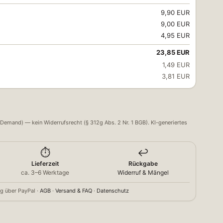
9,90 EUR
9,00 EUR
4,95 EUR
23,85 EUR
1,49 EUR
3,81 EUR
Demand) — kein Widerrufsrecht (§ 312g Abs. 2 Nr. 1 BGB). KI-generiertes
⏱️
↩️
Lieferzeit
Rückgabe
ca. 3–6 Werktage
Widerruf & Mängel
g über PayPal ·
AGB
·
Versand & FAQ
·
Datenschutz