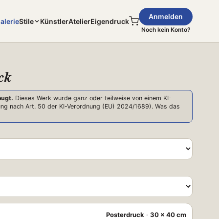
Anmelden
alerie
Stile
Künstler
Atelier
Eigendruck
Noch kein Konto?
ck
eugt.
Dieses Werk wurde ganz oder teilweise von einem KI-
ng nach Art. 50 der KI-Verordnung (EU) 2024/1689).
Was das
Posterdruck
·
30 × 40 cm