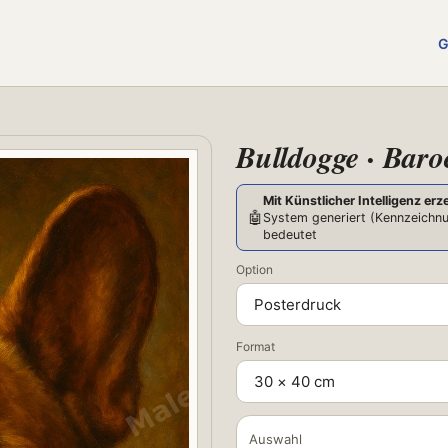
G
Bulldogge · Baro
Mit Künstlicher Intelligenz erz
🤖
System generiert (Kennzeichnu
bedeutet
Option
Format
Auswahl