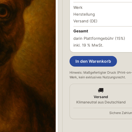
Werk
Herstellung
Versand (DE)
Gesamt
darin Plattformgebühr (15%)
inkl. 19 % MwSt.
In den Warenkorb
Hinweis: Maßgefertigter Druck (Print-on-
Werk, kein exklusives Nutzungsrecht.
🚚
Versand
Klimaneutral aus Deutschland
Sichere Zahlun