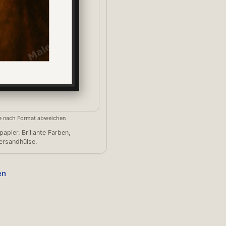
 je nach Format abweichen
pier. Brillante Farben,
Versandhülse.
en