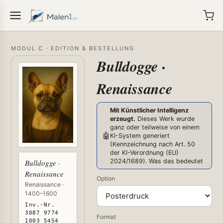
MODUL C · EDITION & BESTELLUNG
Bulldogge ·
Renaissance
Mit Künstlicher Intelligenz
erzeugt.
Dieses Werk wurde
ganz oder teilweise von einem
🤖
KI-System generiert
(Kennzeichnung nach Art. 50
der KI-Verordnung (EU)
2024/1689).
Was das bedeutet
Bulldogge ·
Renaissance
Option
Renaissance ·
1400–1600
Inv.-Nr.
3087 9774
Format
1003 5454