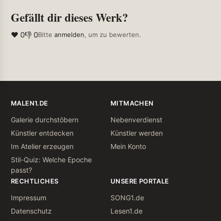
Gefällt dir dieses Werk?
❤ 0
👎 0
Bitte
anmelden
, um zu bewerten.
MALEN1.DE
MITMACHEN
Galerie durchstöbern
Nebenverdienst
Künstler entdecken
Künstler werden
Im Atelier erzeugen
Mein Konto
Stil-Quiz: Welche Epoche
passt?
RECHTLICHES
UNSERE PORTALE
Impressum
SONG1.de
Datenschutz
Lesen1.de