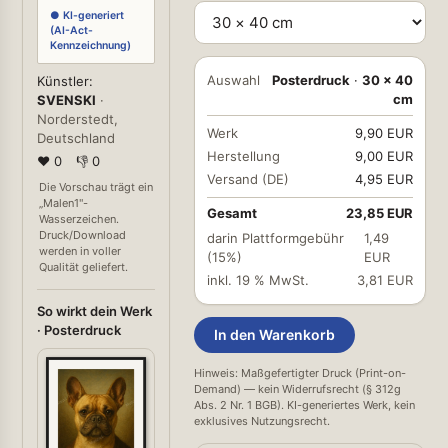
● KI-generiert
(AI-Act-
Kennzeichnung)
Auswahl
Posterdruck
·
30 × 40
Künstler:
cm
SVENSKI
·
Norderstedt,
Werk
9,90 EUR
Deutschland
Herstellung
9,00 EUR
❤ 0
👎 0
Versand (DE)
4,95 EUR
Die Vorschau trägt ein
„Malen1"-
Gesamt
23,85 EUR
Wasserzeichen.
Druck/Download
darin Plattformgebühr
1,49
werden in voller
(15%)
EUR
Qualität geliefert.
inkl. 19 % MwSt.
3,81 EUR
So wirkt dein Werk
· Posterdruck
In den Warenkorb
Hinweis: Maßgefertigter Druck (Print-on-
Demand) — kein Widerrufsrecht (§ 312g
Abs. 2 Nr. 1 BGB). KI-generiertes Werk, kein
exklusives Nutzungsrecht.