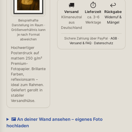
🚚
⏱️
↩️
Versand
Lieferzeit
Rückgabe
Klimaneutral
ca. 3–6
Widerruf &
Beispielhafte
aus
Werktage
Mängel
Darstellung im Raum ·
Deutschland
Größenverhältnis kann
je nach Format
Sichere Zahlung über PayPal ·
AGB
·
abweichen
Versand & FAQ
·
Datenschutz
Hochwertiger
Posterdruck auf
mattem 250 g/m²
Premium-
Fotopapier. Brillante
Farben,
reflexionsarm –
ideal zum Rahmen.
Geliefert gerollt in
stabiler
Versandhülse.
🖼️ An deiner Wand ansehen – eigenes Foto
hochladen