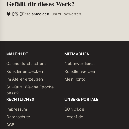
Gefällt dir dieses Werk?
❤ 0
👎 0
Bitte
anmelden
, um zu bewerten.
MALEN1.DE
MITMACHEN
Galerie durchstöbern
Nebenverdienst
Künstler entdecken
Künstler werden
Im Atelier erzeugen
Mein Konto
Stil-Quiz: Welche Epoche
passt?
RECHTLICHES
UNSERE PORTALE
Impressum
SONG1.de
Datenschutz
Lesen1.de
AGB