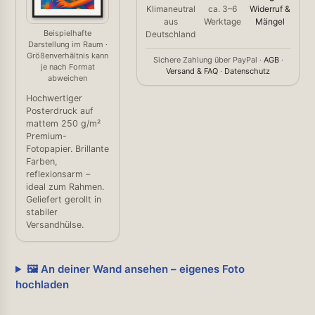
Klimaneutral
ca. 3–6
Widerruf &
aus
Werktage
Mängel
Beispielhafte
Deutschland
Darstellung im Raum ·
Größenverhältnis kann
Sichere Zahlung über PayPal ·
AGB
·
je nach Format
Versand & FAQ
·
Datenschutz
abweichen
Hochwertiger
Posterdruck auf
mattem 250 g/m²
Premium-
Fotopapier. Brillante
Farben,
reflexionsarm –
ideal zum Rahmen.
Geliefert gerollt in
stabiler
Versandhülse.
🖼️ An deiner Wand ansehen – eigenes Foto
hochladen