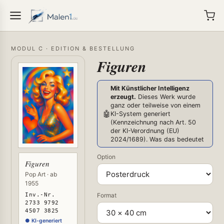
MODUL C · EDITION & BESTELLUNG
Figuren
Mit Künstlicher Intelligenz
erzeugt.
Dieses Werk wurde
ganz oder teilweise von einem
🤖
KI-System generiert
(Kennzeichnung nach Art. 50
der KI-Verordnung (EU)
2024/1689).
Was das bedeutet
Option
Figuren
Pop Art · ab
1955
Inv.-Nr.
Format
2733 9792
4507 3825
● KI-generiert