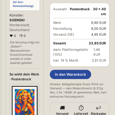
(AI-Act-
Kennzeichnung)
Auswahl
Posterdruck
·
30 × 40
cm
Künstler:
SVENSKI
·
Werk
9,90 EUR
Norderstedt,
Herstellung
9,00 EUR
Deutschland
Versand (DE)
4,95 EUR
❤ 0
👎 0
Die Vorschau trägt ein
Gesamt
23,85 EUR
„Malen1"-
darin Plattformgebühr
1,49
Wasserzeichen.
(15%)
EUR
Druck/Download
werden in voller
inkl. 19 % MwSt.
3,81 EUR
Qualität geliefert.
So wirkt dein Werk
In den Warenkorb
· Posterdruck
Hinweis: Maßgefertigter Druck (Print-on-
Demand) — kein Widerrufsrecht (§ 312g
Abs. 2 Nr. 1 BGB). KI-generiertes Werk, kein
exklusives Nutzungsrecht.
🚚
⏱️
↩️
Versand
Lieferzeit
Rückgabe