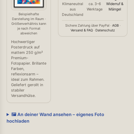
Klimaneutral
ca. 3–6
Widerruf &
aus
Werktage
Mängel
Beispielhafte
Deutschland
Darstellung im Raum ·
Größenverhältnis kann
Sichere Zahlung über PayPal ·
AGB
·
je nach Format
Versand & FAQ
·
Datenschutz
abweichen
Hochwertiger
Posterdruck auf
mattem 250 g/m²
Premium-
Fotopapier. Brillante
Farben,
reflexionsarm –
ideal zum Rahmen.
Geliefert gerollt in
stabiler
Versandhülse.
🖼️ An deiner Wand ansehen – eigenes Foto
hochladen