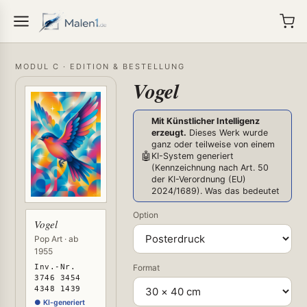
MODUL C · EDITION & BESTELLUNG
Vogel
Mit Künstlicher Intelligenz
erzeugt.
Dieses Werk wurde
ganz oder teilweise von einem
🤖
KI-System generiert
(Kennzeichnung nach Art. 50
der KI-Verordnung (EU)
2024/1689).
Was das bedeutet
Option
Vogel
Pop Art · ab
1955
Inv.-Nr.
Format
3746 3454
4348 1439
● KI-generiert