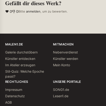
Gefällt dir dieses Werk?
❤ 0
👎 0
Bitte
anmelden
, um zu bewerten.
MALEN1.DE
MITMACHEN
Galerie durchstöbern
Nebenverdienst
Künstler entdecken
Künstler werden
Im Atelier erzeugen
Mein Konto
Stil-Quiz: Welche Epoche
passt?
RECHTLICHES
UNSERE PORTALE
Impressum
SONG1.de
Datenschutz
Lesen1.de
AGB