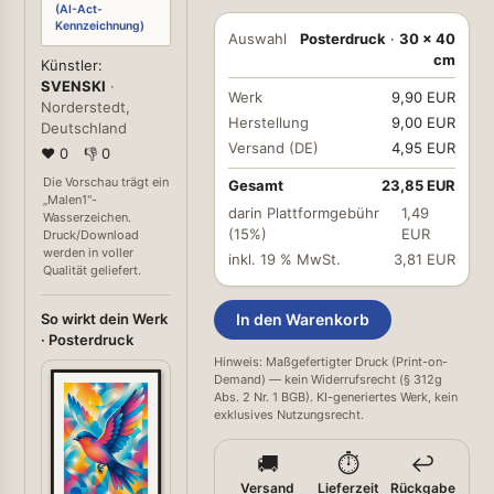
(AI-Act-
Kennzeichnung)
Auswahl
Posterdruck
·
30 × 40
cm
Künstler:
SVENSKI
·
Werk
9,90 EUR
Norderstedt,
Herstellung
9,00 EUR
Deutschland
Versand (DE)
4,95 EUR
❤ 0
👎 0
Die Vorschau trägt ein
Gesamt
23,85 EUR
„Malen1"-
darin Plattformgebühr
1,49
Wasserzeichen.
(15%)
EUR
Druck/Download
werden in voller
inkl. 19 % MwSt.
3,81 EUR
Qualität geliefert.
So wirkt dein Werk
In den Warenkorb
· Posterdruck
Hinweis: Maßgefertigter Druck (Print-on-
Demand) — kein Widerrufsrecht (§ 312g
Abs. 2 Nr. 1 BGB). KI-generiertes Werk, kein
exklusives Nutzungsrecht.
🚚
⏱️
↩️
Versand
Lieferzeit
Rückgabe